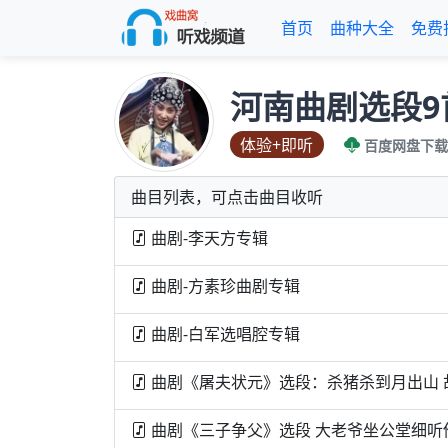
首页
曲种大全
免费
河南曲剧选段
体验+即听
百度网盘下载
曲目列表，可点击曲目收听
曲剧-李天方专辑
曲剧-方素珍曲剧专辑
曲剧-白军选唱腔专辑
曲剧《屠夫状元》选段：杀猪杀到月出山 
曲剧《三子争父》选段 大老爷坐公堂细听